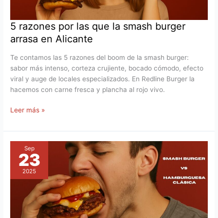
en
Alicante
5 razones por las que la smash burger
arrasa en Alicante
Te contamos las 5 razones del boom de la smash burger:
sabor más intenso, corteza crujiente, bocado cómodo, efecto
viral y auge de locales especializados. En Redline Burger la
hacemos con carne fresca y plancha al rojo vivo.
Leer más »
¿Cuál
es
Sep
23
la
diferencia
2025
entre
una
smash
burger