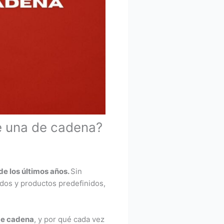
e una de cadena?
e los últimos años.
Sin
ados y productos predefinidos,
de cadena
, y por qué cada vez